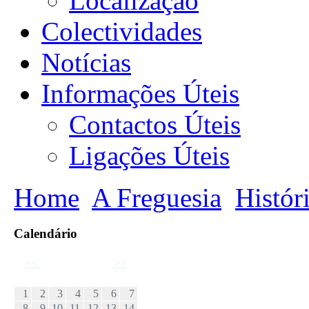
Localização
Colectividades
Notícias
Informações Úteis
Contactos Úteis
Ligações Úteis
Home
A Freguesia
Histór
Calendário
<<
Setembro 2024
>>
D
S
T
Q
Q
S
S
1
2
3
4
5
6
7
8
9
10
11
12
13
14