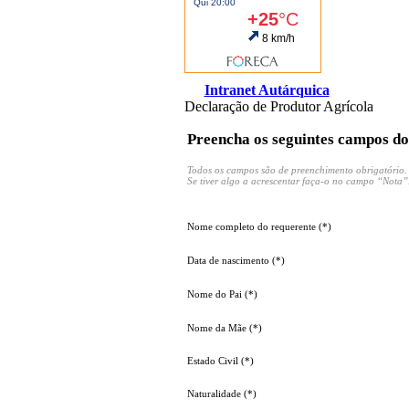
Intranet Autárquica
Declaração de Produtor Agrícola
Preencha os seguintes campos do
Todos os campos são de preenchimento obrigatório.
Se tiver algo a acrescentar faça-o no campo “Nota”
Nome completo do requerente (*)
Data de nascimento (*)
Nome do Pai (*)
Nome da Mãe (*)
Estado Civil (*)
Naturalidade (*)