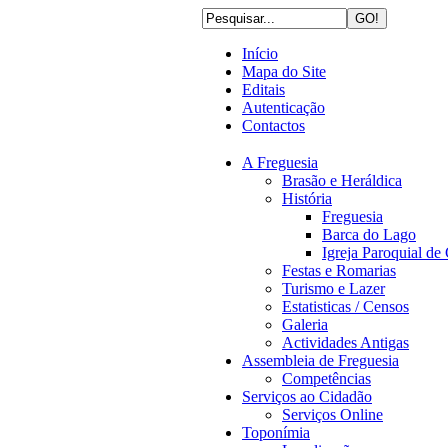
Início
Mapa do Site
Editais
Autenticação
Contactos
A Freguesia
Brasão e Heráldica
História
Freguesia
Barca do Lago
Igreja Paroquial d
Festas e Romarias
Turismo e Lazer
Estatisticas / Censos
Galeria
Actividades Antigas
Assembleia de Freguesia
Competências
Serviços ao Cidadão
Serviços Online
Toponímia