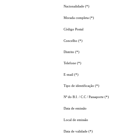
Nacionalidade (*)
Morada completa (*)
Código Postal
Concelho (*)
Distrito (*)
Telefone (*)
E-mail (*)
Tipo de identificação (*)
Nº do B.I. / C.C / Passaporte (*)
Data de emissão
Local de emissão
Data de validade (*)