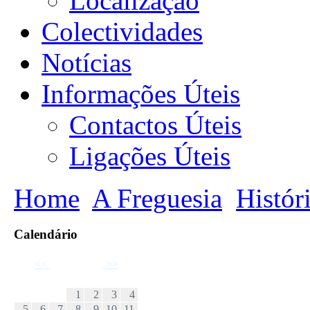
Localização
Colectividades
Notícias
Informações Úteis
Contactos Úteis
Ligações Úteis
Home
A Freguesia
Histór
Calendário
<<
Abril 2026
>>
D
S
T
Q
Q
S
S
1
2
3
4
5
6
7
8
9
10
11