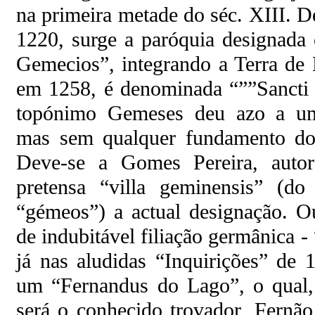
na primeira metade do séc. XIII. D
1220, surge a paróquia designada
Gemecios”, integrando a Terra de
em 1258, é denominada “””Sancti 
topónimo Gemeses deu azo a uma 
mas sem qualquer fundamento doc
Deve-se a Gomes Pereira, auto
pretensa “villa geminensis” (do
“gémeos”) a actual designação. Ou
de indubitável filiação germânica 
já nas aludidas “Inquirições” de 
um “Fernandus do Lago”, o qual, 
será o conhecido trovador, Fernã