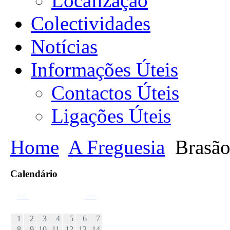
Localização
Colectividades
Notícias
Informações Úteis
Contactos Úteis
Ligações Úteis
Home
A Freguesia
Brasão
Calendário
<<
Dezembro 2024
>>
D
S
T
Q
Q
S
S
1
2
3
4
5
6
7
8
9
10
11
12
13
14