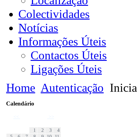
Localização
Colectividades
Notícias
Informações Úteis
Contactos Úteis
Ligações Úteis
Home
Autenticação
Inicia
Calendário
<<
Janeiro 2025
>>
D
S
T
Q
Q
S
S
1
2
3
4
5
6
7
8
9
10
11