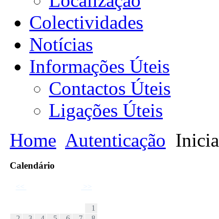
Localização
Colectividades
Notícias
Informações Úteis
Contactos Úteis
Ligações Úteis
Home
Autenticação
Inicia
Calendário
<<
Novembro 2025
>>
D
S
T
Q
Q
S
S
1
2
3
4
5
6
7
8